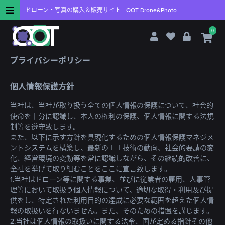
ドローン・写真の購入＆販売サイト -
QOT Drone&Photo
0
プライバシーポリシー
個人情報保護方針
当社は、当社が取り扱う全ての個人情報の保護について、社会的
使命を十分に認識し、本人の権利の保護、個人情報に関する法規
制等を遵守致します。
また、以下に示す方針を具現化するための個人情報保護マネジメ
ントシステムを構築し、最新のＩＴ技術の動向、社会的要請の変
化、経営環境の変動等を常に認識しながら、その継続的改善に、
全社を挙げて取り組むことをここに宣言致します。
1.当社はドローン等に関する事業、並びに従業者の雇用、人事管
理等において取扱う個人情報について、適切な取得・利用及び提
供をし、特定された利用目的の達成に必要な範囲を超えた個人情
報の取扱いを行ないません。また、そのための措置を講じます。
2.当社は個人情報の取扱いに関する法令、国が定める指針その他